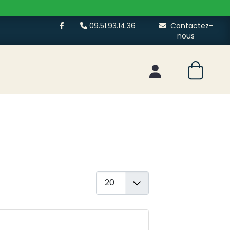
09.51.93.14.36
Contactez-
nous
Mon espace client
Afficher #