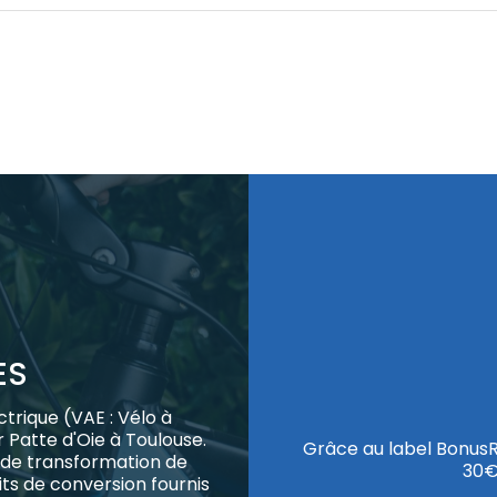
ES
trique (VAE : Vélo à
r Patte d'Oie à Toulouse.
Grâce au label BonusR
de transformation de
30€
ts de conversion fournis