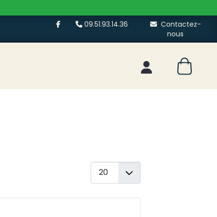
09.51.93.14.36
Contactez-
nous
Mon espace client
Afficher #