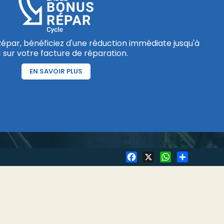
épar, bénéficiez d'une réduction immédiate jusqu'à
 sur votre facture de réparation.
EN SAVOIR PLUS
Facebook
X
WhatsApp
Share