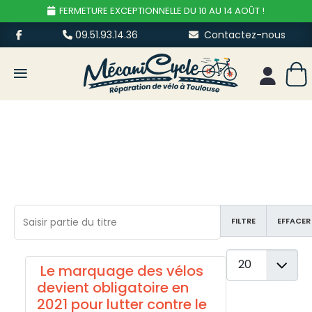
FERMETURE EXCEPTIONNELLE DU 10 AU 14 AOÛT !
09.51.93.14.36
Contactez-nous
≡
Mon esp
Saisir partie du titre
FILTRE
EFFACER
Afficher #
Le marquage des vélos
devient obligatoire en
2021 pour lutter contre le