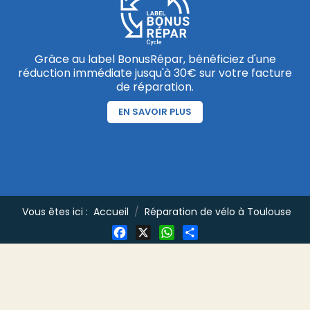
Grâce au label BonusRépar, bénéficiez d'une
réduction immédiate jusqu'à 30€ sur votre facture
de réparation.
EN SAVOIR PLUS
Vous êtes ici :
Accueil
Réparation de vélo à Toulouse
Facebook
X
WhatsApp
Share