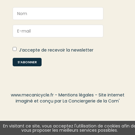
J’accepte de recevoir la newsletter
S’ABONNER
www.mecanicycle.fr
-
Mentions légales
-
Site internet
imaginé et conçu par La Conciergerie de la Com'
.
En visitant ce site, vous acceptez l'utilisation de cookies afin d
vous proposer les meilleurs services possibles.