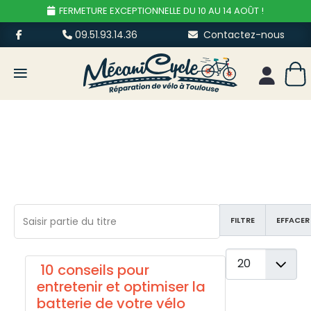
FERMETURE EXCEPTIONNELLE DU 10 AU 14 AOÛT !
09.51.93.14.36
Contactez-nous
≡
Mon esp
Saisir partie du titre
FILTRE
EFFACER
Afficher #
10 conseils pour
entretenir et optimiser la
batterie de votre vélo