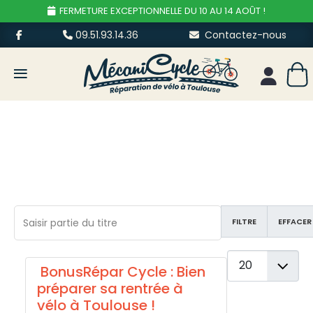
FERMETURE EXCEPTIONNELLE DU 10 AU 14 AOÛT !
09.51.93.14.36
Contactez-nous
≡
Mon esp
Saisir partie du titre
FILTRE
EFFACER
Afficher #
BonusRépar Cycle : Bien
préparer sa rentrée à
vélo à Toulouse !