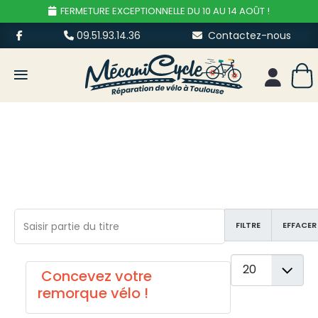
FERMETURE EXCEPTIONNELLE DU 10 AU 14 AOÛT !
09.51.93.14.36
Contactez-nous
≡
Mon esp
Saisir partie du titre
FILTRE
EFFACER
Afficher #
Concevez votre
remorque vélo !