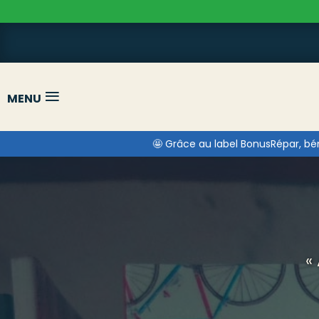
≡
MENU
🤩 Grâce au label BonusRépar, bén
«